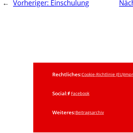
←
Vorheriger:
Einschulung
Näc
Rechtliches:
Cookie-Richtlinie (EU)
Imp
Social:
Facebook
Weiteres:
Beitragsarchiv