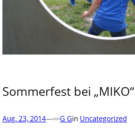
Sommerfest bei „MIKO“
Aug. 23, 2014
—
G G
in
Uncategorized
von