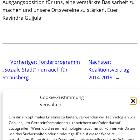
Ausgangsposition für uns, eine verstärkte Basisarbeit zu
machen und unsere Ortsvereine zu stärken. Euer
Ravindra Gujjula
←
Vorheriger:
Förderprogramm
Nächster:
„Soziale Stadt“ nun auch für
Koalitionsvertrag
Strausberg
2014-2019
→
Cookie-Zustimmung
verwalten
Rechtliches:
Um dir ein optimales Erlebnis zu bieten, verwenden wir Technologien wie
Cookies, um Geräteinformationen zu speichern und/oder darauf
Cookie-Richtlinie (EU)
Impressum
Kontakt
zuzugreifen. Wenn du diesen Technologien zustimmst, können wir Daten
wie das Surfverhalten oder eindeutige IDs auf dieser Website
verarbeiten. Wenn du deine Zustimmung nicht erteilst oder zurückziehst,