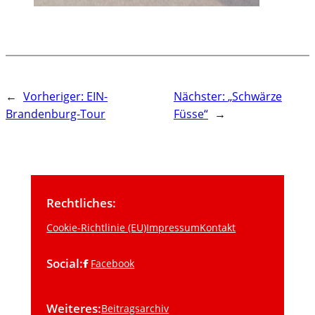
←
Vorheriger:
EIN-
Nächster:
„Schwärze
Brandenburg-Tour
Füsse“
→
Rechtliches:
Cookie-Richtlinie (EU)
Impressum
Kontakt
Social:
Facebook
Weiteres:
Beitragsarchiv