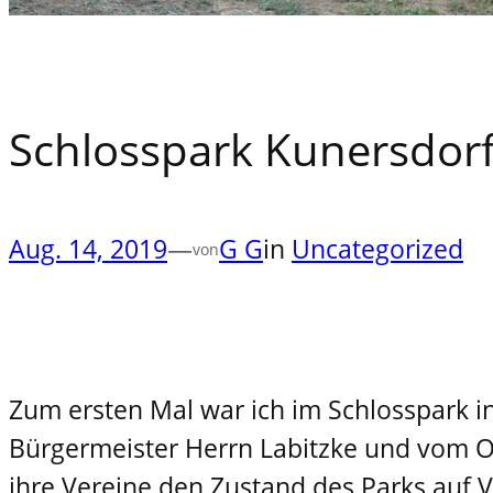
Schlosspark Kunersdor
Aug. 14, 2019
—
G G
in
Uncategorized
von
Zum ersten Mal war ich im Schlosspark i
Bürgermeister Herrn Labitzke und vom O
ihre Vereine den Zustand des Parks auf 