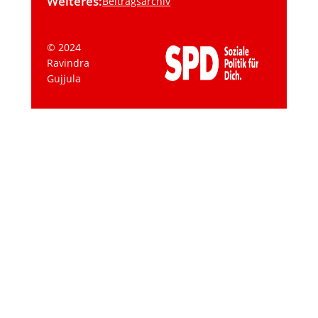
Weiteres:
Beitragsarchiv
© 2024
Ravindra
Gujjula