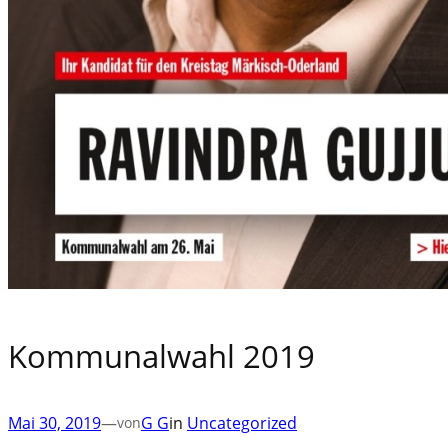
Kommunalwahl 2019
Mai 30, 2019
—
G G
in
Uncategorized
von