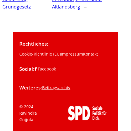
Grundgesetz
Altlandsberg
→
Rechtliches:
Cookie-Richtlinie (EU)
Impressum
Kontakt
Social:
Facebook
Weiteres:
Beitragsarchiv
© 2024
Ravindra
Gujjula